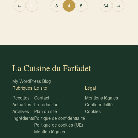
Pagination des publications
←
1
…
3
4
5
…
64
→
La Cuisine du Farfadet
My WordPress Blog
Rubriques
Le site
Légal
Recettes
Contact
Mentions légales
Actualités
La rédaction
Confidentialité
Archives
Plan du site
Cookies
Ingrédients
Politique de confidentialité
Politique de cookies (UE)
Mention légales