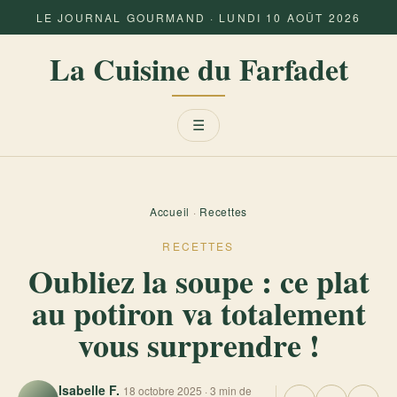
LE JOURNAL GOURMAND · LUNDI 10 AOÛT 2026
La Cuisine du Farfadet
Menu
☰
Accueil
·
Recettes
RECETTES
Oubliez la soupe : ce plat
au potiron va totalement
vous surprendre !
Isabelle F.
18 octobre 2025 · 3 min de