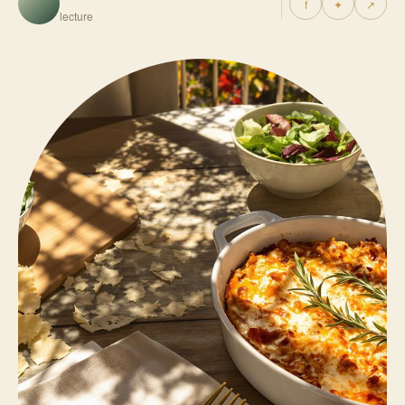
f
✦
↗
lecture