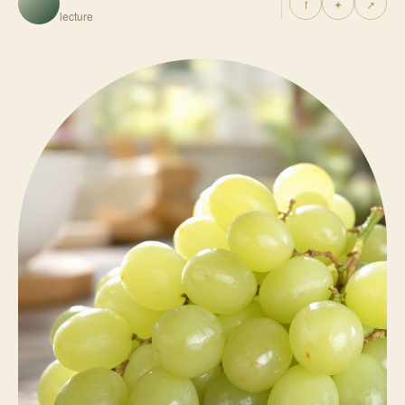
f
✦
↗
lecture