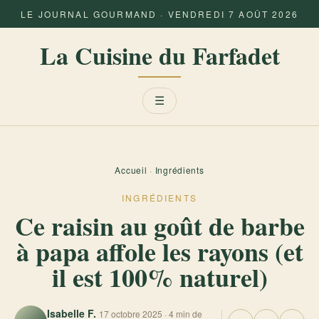
LE JOURNAL GOURMAND · VENDREDI 7 AOÛT 2026
La Cuisine du Farfadet
Menu
☰
Accueil
·
Ingrédients
INGRÉDIENTS
Ce raisin au goût de barbe
à papa affole les rayons (et
il est 100% naturel)
Isabelle F.
17 octobre 2025 · 4 min de