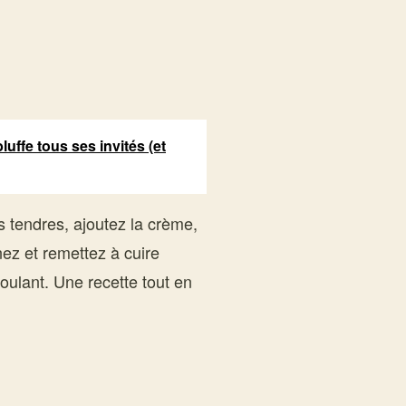
luffe tous ses invités (et
is tendres, ajoutez la crème,
ez et remettez à cuire
coulant. Une recette tout en