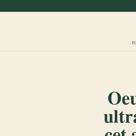
R
Oeu
ultr
cet