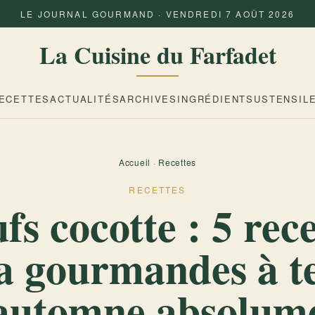
LE JOURNAL GOURMAND · VENDREDI 7 AOÛT 2026
La Cuisine du Farfadet
ECETTES
ACTUALITÉS
ARCHIVES
INGRÉDIENTS
USTENSIL
Accueil
·
Recettes
RECETTES
fs cocotte : 5 rece
a gourmandes à t
 automne absolume