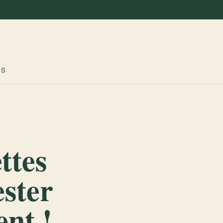
ES
ttes
ester
nt !