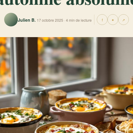
Julien B.
f
✦
↗
17 octobre 2025 · 4 min de lecture