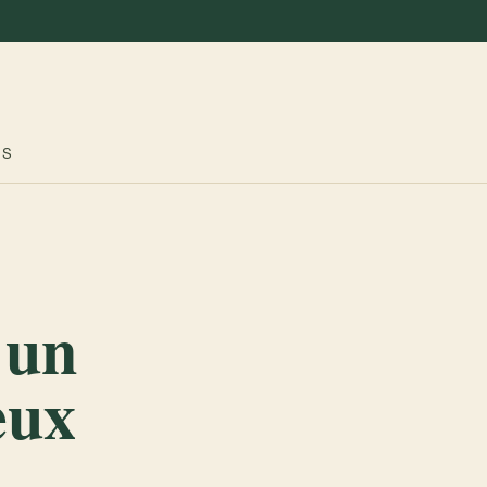
ES
 un
eux