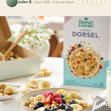
Julien B.
f
✦
↗
18 juin 2025 · 5 min de lecture