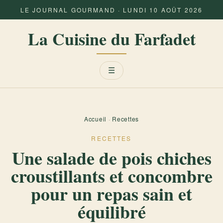
LE JOURNAL GOURMAND · LUNDI 10 AOÛT 2026
La Cuisine du Farfadet
Menu
☰
Accueil
·
Recettes
RECETTES
Une salade de pois chiches
croustillants et concombre
pour un repas sain et
équilibré