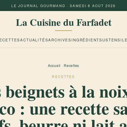
LE JOURNAL GOURMAND · SAMEDI 8 AOÛT 2026
La Cuisine du Farfadet
ECETTES
ACTUALITÉS
ARCHIVES
INGRÉDIENTS
USTENSIL
Accueil
·
Recettes
RECETTES
 beignets à la noi
co : une recette s
s, beurre ni lait 