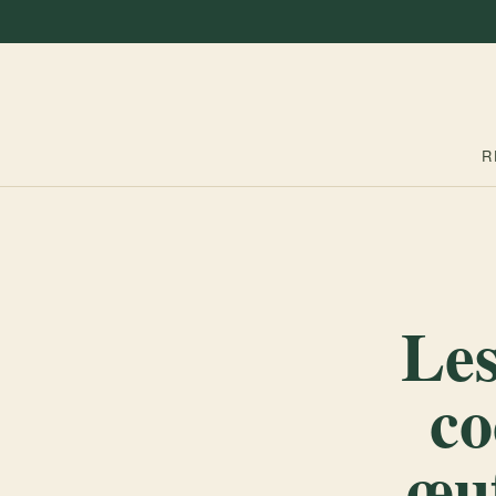
R
Les
co
œuf