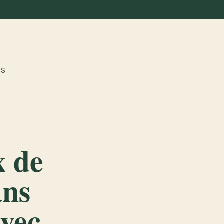
ES
x de
ans
avec