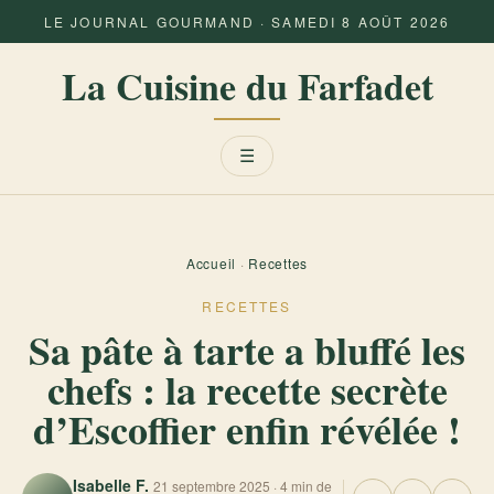
LE JOURNAL GOURMAND · SAMEDI 8 AOÛT 2026
La Cuisine du Farfadet
Menu
☰
Accueil
·
Recettes
RECETTES
Sa pâte à tarte a bluffé les
chefs : la recette secrète
d’Escoffier enfin révélée !
Isabelle F.
21 septembre 2025 · 4 min de