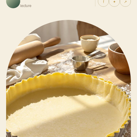
f
✦
↗
lecture