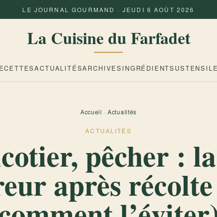
LE JOURNAL GOURMAND · JEUDI 6 AOÛT 2026
La Cuisine du Farfadet
ECETTES
ACTUALITÉS
ARCHIVES
INGRÉDIENTS
USTENSIL
Accueil
·
Actualités
ACTUALITÉS
cotier, pêcher : la
reur après récolte 
comment l’éviter