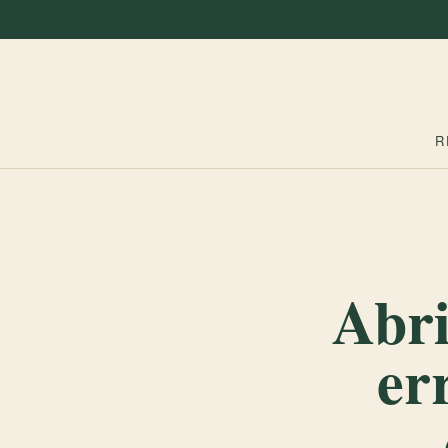
R
Abri
er