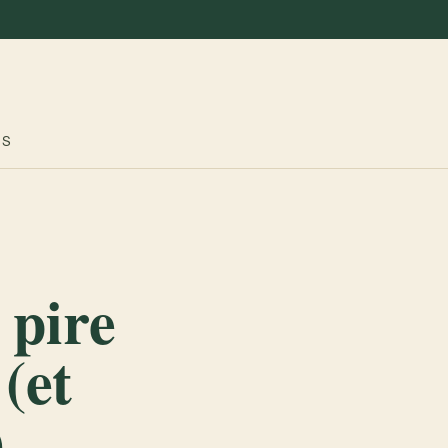
ES
 pire
(et
)