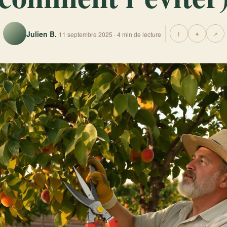
Julien B.
f
✦
↗
11 septembre 2025 · 4 min de lecture