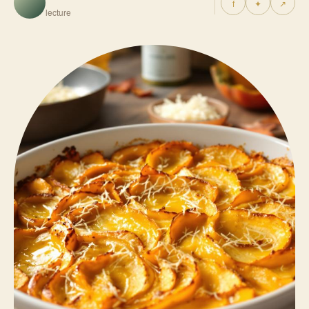
f
✦
↗
lecture