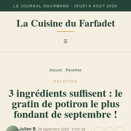
LE JOURNAL GOURMAND · JEUDI 6 AOÛT 2026
La Cuisine du Farfadet
Menu
☰
Accueil
·
Recettes
RECETTES
3 ingrédients suffisent : le
gratin de potiron le plus
fondant de septembre !
Julien B.
28 septembre 2025 · 3 min de