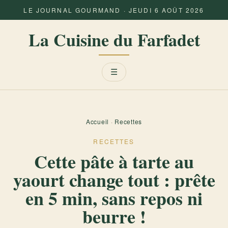
LE JOURNAL GOURMAND · JEUDI 6 AOÛT 2026
La Cuisine du Farfadet
Menu
☰
Accueil
·
Recettes
RECETTES
Cette pâte à tarte au
yaourt change tout : prête
en 5 min, sans repos ni
beurre !