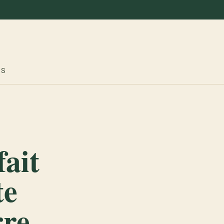
ES
fait
te
rre