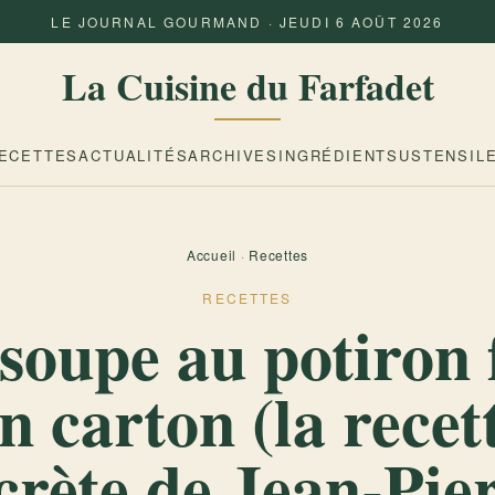
LE JOURNAL GOURMAND · JEUDI 6 AOÛT 2026
La Cuisine du Farfadet
ECETTES
ACTUALITÉS
ARCHIVES
INGRÉDIENTS
USTENSIL
Accueil
·
Recettes
RECETTES
soupe au potiron 
n carton (la recet
crète de Jean-Pie