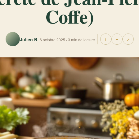
Coffe)
Julien B.
f
✦
↗
6 octobre 2025 · 3 min de lecture