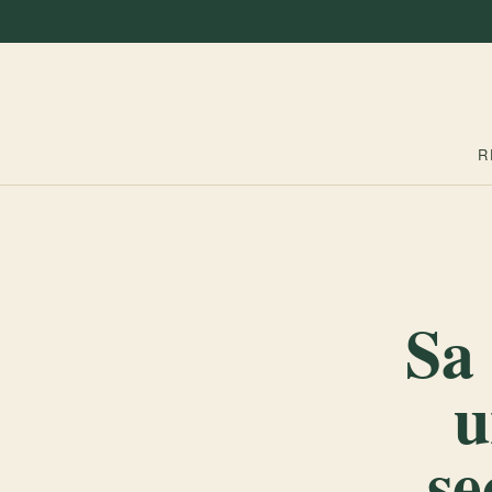
R
Sa 
u
se