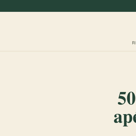
R
50
ap