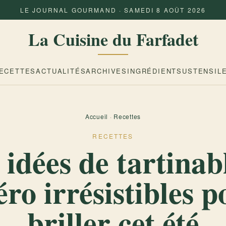
LE JOURNAL GOURMAND · SAMEDI 8 AOÛT 2026
La Cuisine du Farfadet
ECETTES
ACTUALITÉS
ARCHIVES
INGRÉDIENTS
USTENSIL
Accueil
·
Recettes
RECETTES
 idées de tartinab
éro irrésistibles p
briller cet été