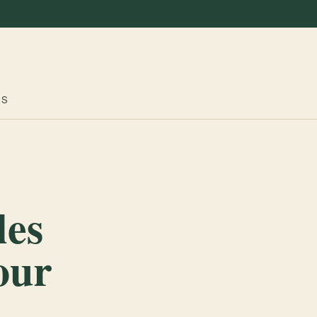
ES
les
our