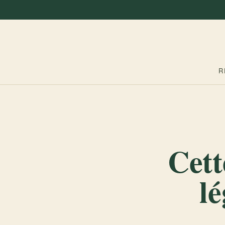
R
Cett
l