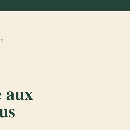
ES
e aux
us