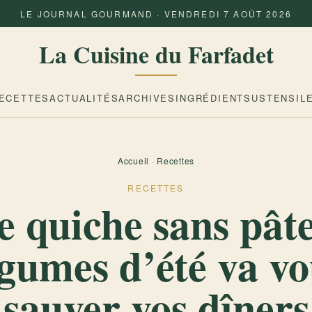
LE JOURNAL GOURMAND · VENDREDI 7 AOÛT 2026
La Cuisine du Farfadet
ECETTES
ACTUALITÉS
ARCHIVES
INGRÉDIENTS
USTENSIL
Accueil
·
Recettes
RECETTES
e quiche sans pât
égumes d’été va vo
sauver vos dîners