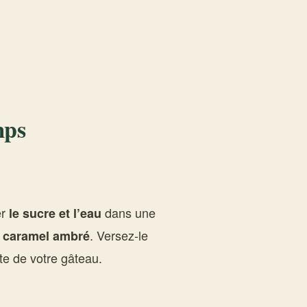
mps
er
dans une
le sucre et l’eau
n
. Versez-le
caramel ambré
nte de votre gâteau.