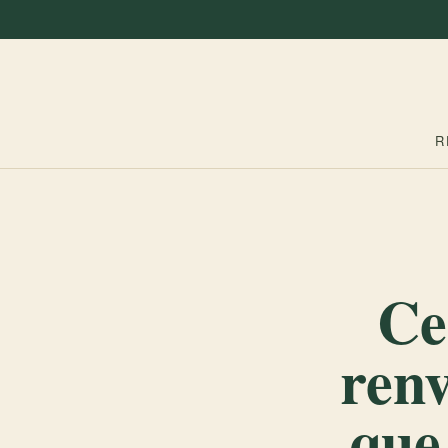
R
Ce
renv
que 