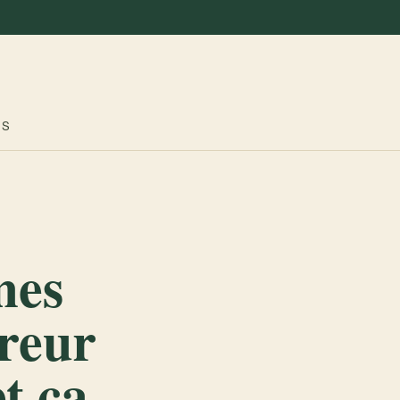
ES
mes
rreur
et ça