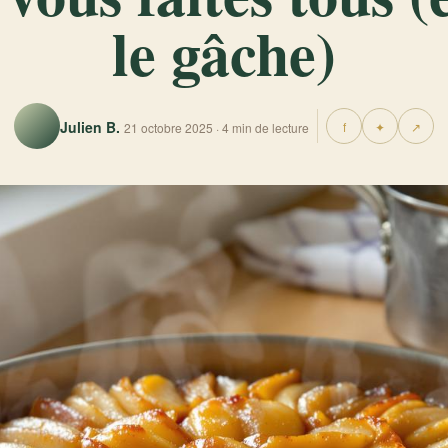
le gâche)
Julien B.
f
✦
↗
21 octobre 2025 · 4 min de lecture