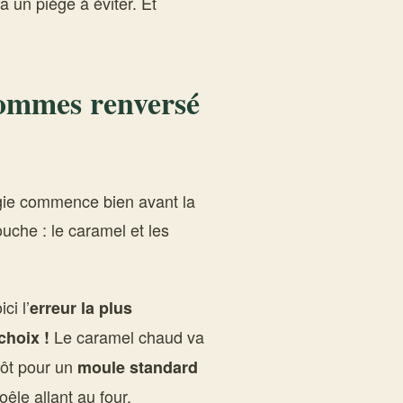
 a un piège à éviter. Et
pommes renversé
gie commence bien avant la
uche : le caramel et les
ci l’
erreur la plus
Le caramel chaud va
choix !
utôt pour un
moule standard
oêle allant au four.