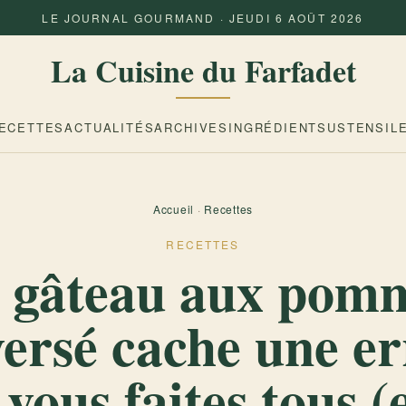
LE JOURNAL GOURMAND · JEUDI 6 AOÛT 2026
La Cuisine du Farfadet
ECETTES
ACTUALITÉS
ARCHIVES
INGRÉDIENTS
USTENSIL
Accueil
·
Recettes
RECETTES
 gâteau aux pom
ersé cache une e
vous faites tous (