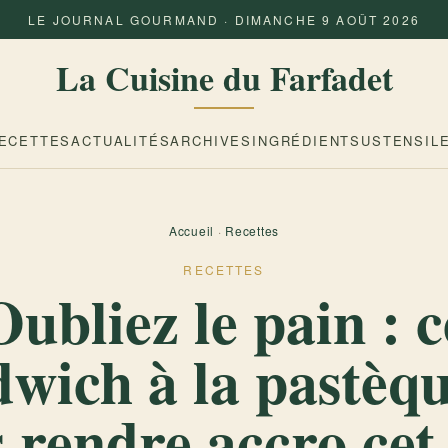
LE JOURNAL GOURMAND · DIMANCHE 9 AOÛT 2026
La Cuisine du Farfadet
ECETTES
ACTUALITÉS
ARCHIVES
INGRÉDIENTS
USTENSIL
Accueil
·
Recettes
RECETTES
Oubliez le pain : c
wich à la pastèq
 rendre accro cet 