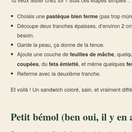
Tu veux tester chez toi ? Suis ces étapes simples :
Choisis une
(pas trop mûre
pastèque bien ferme
Découpe deux tranches épaisses, d’environ 2 cm,
besoin.
Garde la peau, ça donne de la tenue.
Ajoute une couche de
, quel
feuilles de mâche
, du
, et même quelques
coupées
feta émietté
fe
Referme avec la deuxième tranche.
Et voilà ! Un sandwich coloré, sain, et vraiment diffé
Petit bémol (ben oui, il y en 