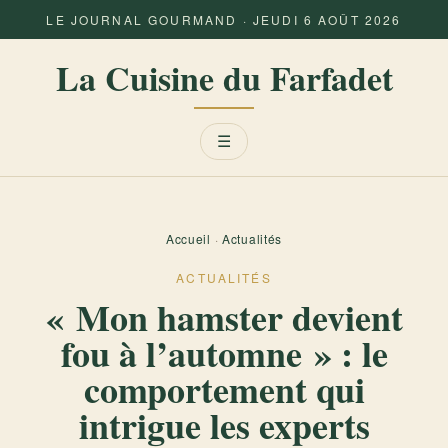
LE JOURNAL GOURMAND · JEUDI 6 AOÛT 2026
La Cuisine du Farfadet
Menu
☰
Accueil
·
Actualités
ACTUALITÉS
« Mon hamster devient
fou à l’automne » : le
comportement qui
intrigue les experts