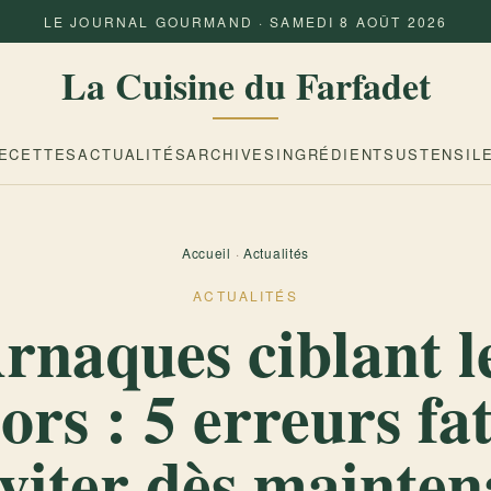
LE JOURNAL GOURMAND · SAMEDI 8 AOÛT 2026
La Cuisine du Farfadet
ECETTES
ACTUALITÉS
ARCHIVES
INGRÉDIENTS
USTENSIL
Accueil
·
Actualités
ACTUALITÉS
rnaques ciblant l
ors : 5 erreurs fa
éviter dès mainten