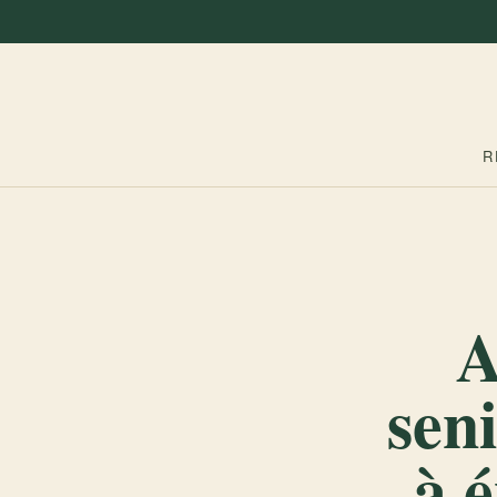
R
A
seni
à 