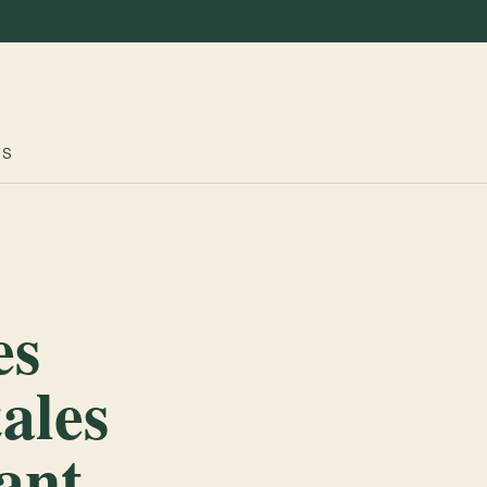
ES
es
tales
ant