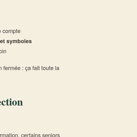
e compte
s et symboles
oin
fermée : ça fait toute la
ection
rmation, certains seniors