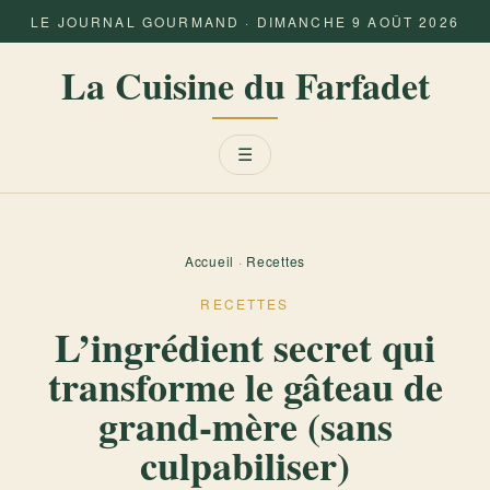
LE JOURNAL GOURMAND · DIMANCHE 9 AOÛT 2026
La Cuisine du Farfadet
Menu
☰
Accueil
·
Recettes
RECETTES
L’ingrédient secret qui
transforme le gâteau de
grand-mère (sans
culpabiliser)