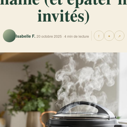
invités)
Isabelle F.
f
✦
↗
20 octobre 2025 · 4 min de lecture