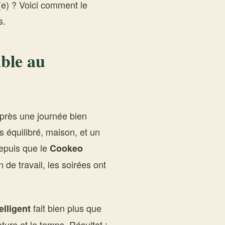
é(e) ? Voici comment le
s.
ble au
après une journée bien
 équilibré, maison, et un
depuis que le
Cookeo
de travail, les soirées ont
fait bien plus que
elligent
ture et le temps. Résultat :