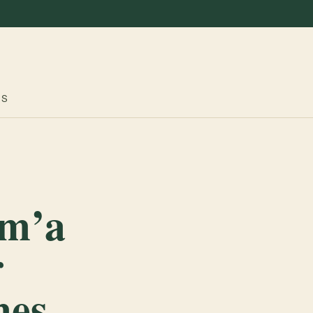
ES
 m’a
r
mes