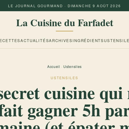
LE JOURNAL GOURMAND · DIMANCHE 9 AOÛT 2026
La Cuisine du Farfadet
ECETTES
ACTUALITÉS
ARCHIVES
INGRÉDIENTS
USTENSIL
Accueil
·
Ustensiles
USTENSILES
secret cuisine qui
fait gagner 5h pa
maine (et épater 