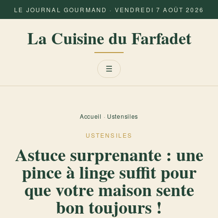
LE JOURNAL GOURMAND · VENDREDI 7 AOÛT 2026
La Cuisine du Farfadet
Menu
☰
Accueil
·
Ustensiles
USTENSILES
Astuce surprenante : une
pince à linge suffit pour
que votre maison sente
bon toujours !