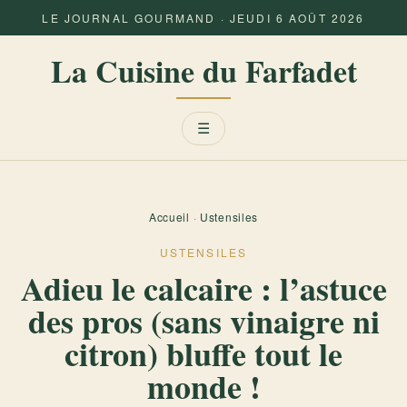
LE JOURNAL GOURMAND · JEUDI 6 AOÛT 2026
La Cuisine du Farfadet
Menu
☰
Accueil
·
Ustensiles
USTENSILES
Adieu le calcaire : l’astuce
des pros (sans vinaigre ni
citron) bluffe tout le
monde !