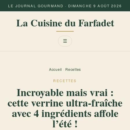
LE JOURNAL GOURMAND · DIMANCHE 9 AOÛT 2026
La Cuisine du Farfadet
Menu
☰
Accueil
·
Recettes
RECETTES
Incroyable mais vrai :
cette verrine ultra-fraîche
avec 4 ingrédients affole
l’été !