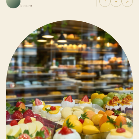
f
✦
↗
lecture