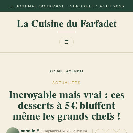
LE JOURNAL GOURMAND · VENDREDI 7 AOÛT 2026
La Cuisine du Farfadet
Menu
☰
Accueil
·
Actualités
ACTUALITÉS
Incroyable mais vrai : ces
desserts à 5 € bluffent
même les grands chefs !
Isabelle F.
5 septembre 2025 · 4 min de