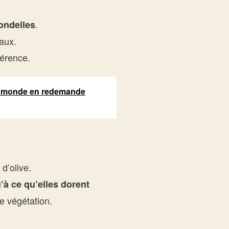
.
ondelles
aux.
férence.
 le monde en redemande
d’olive.
’à ce qu’elles dorent
e végétation.