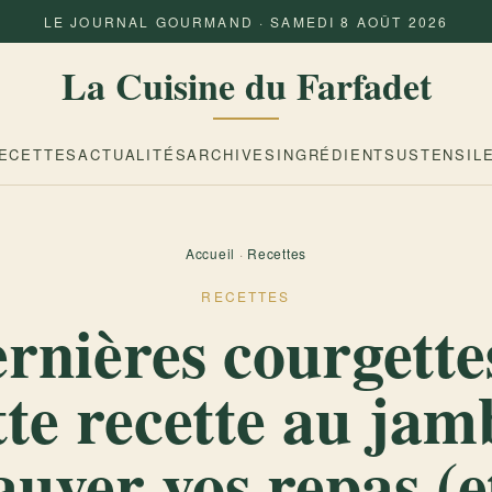
LE JOURNAL GOURMAND · SAMEDI 8 AOÛT 2026
La Cuisine du Farfadet
ECETTES
ACTUALITÉS
ARCHIVES
INGRÉDIENTS
USTENSIL
Accueil
·
Recettes
RECETTES
rnières courgette
te recette au ja
auver vos repas (e