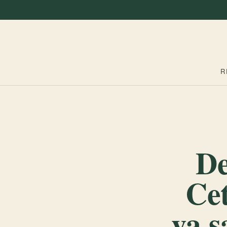
R
De
Cet
va s