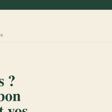
ES
s ?
mbon
t vos