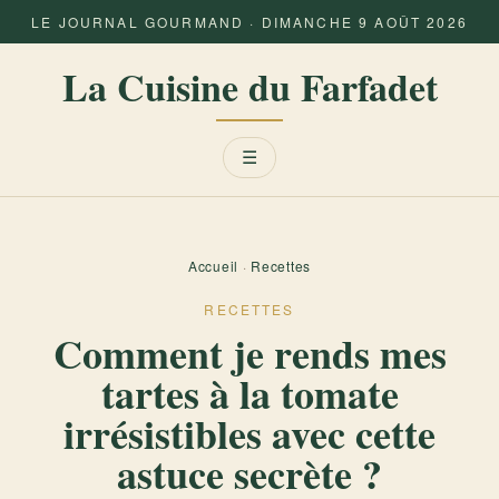
LE JOURNAL GOURMAND · DIMANCHE 9 AOÛT 2026
La Cuisine du Farfadet
Menu
☰
Accueil
·
Recettes
RECETTES
Comment je rends mes
tartes à la tomate
irrésistibles avec cette
astuce secrète ?