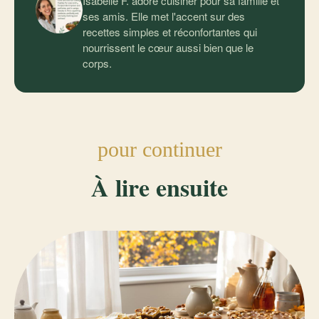
Isabelle F. adore cuisiner pour sa famille et
ses amis. Elle met l'accent sur des
recettes simples et réconfortantes qui
nourrissent le cœur aussi bien que le
corps.
pour continuer
À lire ensuite