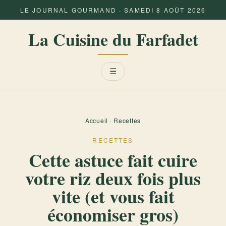
LE JOURNAL GOURMAND · SAMEDI 8 AOÛT 2026
La Cuisine du Farfadet
Menu
☰
Accueil
·
Recettes
RECETTES
Cette astuce fait cuire
votre riz deux fois plus
vite (et vous fait
économiser gros)