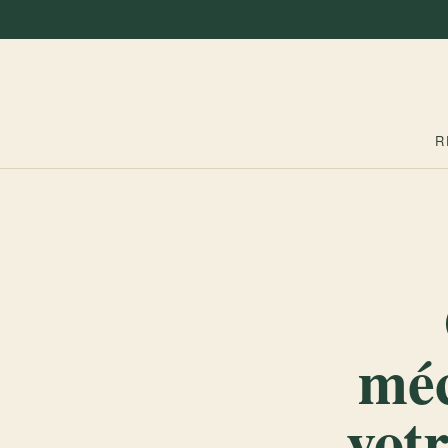
R
méc
votr