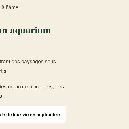
’à l’âme.
: un aquarium
frent des paysages sous-
tis.
 des coraux multicolores, des
a.
ôle de leur vie en septembre