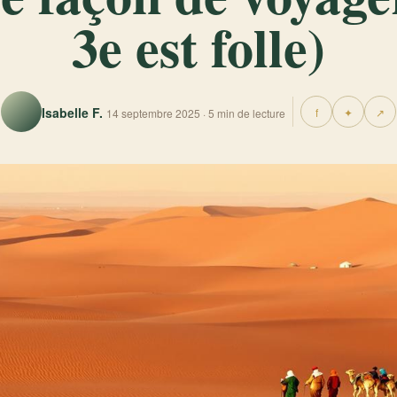
3e est folle)
Isabelle F.
f
✦
↗
14 septembre 2025 · 5 min de lecture