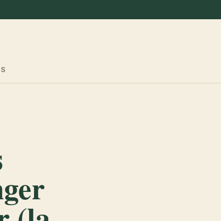
ES
s
nger
r (la