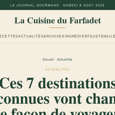
LE JOURNAL GOURMAND · SAMEDI 8 AOÛT 2026
La Cuisine du Farfadet
ECETTES
ACTUALITÉS
ARCHIVES
INGRÉDIENTS
USTENSIL
Accueil
·
Actualités
ACTUALITÉS
Ces 7 destination
onnues vont cha
e façon de voyage