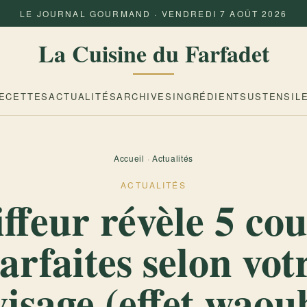
LE JOURNAL GOURMAND · VENDREDI 7 AOÛT 2026
La Cuisine du Farfadet
ECETTES
ACTUALITÉS
ARCHIVES
INGRÉDIENTS
USTENSIL
Accueil
·
Actualités
ACTUALITÉS
ffeur révèle 5 co
arfaites selon vot
visage (effet waou