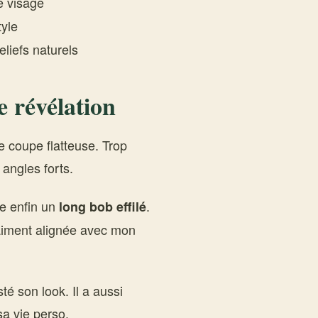
e visage
yle
reliefs naturels
e révélation
ne coupe flatteuse. Trop
 angles forts.
se enfin un
.
long bob effilé
raiment alignée avec mon
 son look. Il a aussi
sa vie perso.