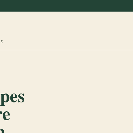
ES
upes
re
h