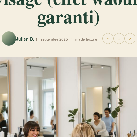
garanti)
Julien B.
f
✦
↗
14 septembre 2025 · 4 min de lecture