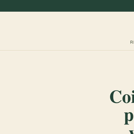
R
Coi
p