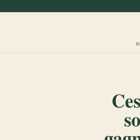
R
Ces
so
gagn