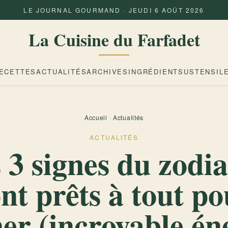
LE JOURNAL GOURMAND · JEUDI 6 AOÛT 2026
La Cuisine du Farfadet
ECETTES
ACTUALITÉS
ARCHIVES
INGRÉDIENTS
USTENSIL
Accueil
·
Actualités
ACTUALITÉS
 3 signes du zodi
nt prêts à tout p
er (incroyable én