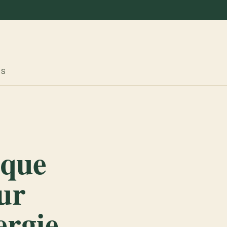
ES
aque
our
ergie