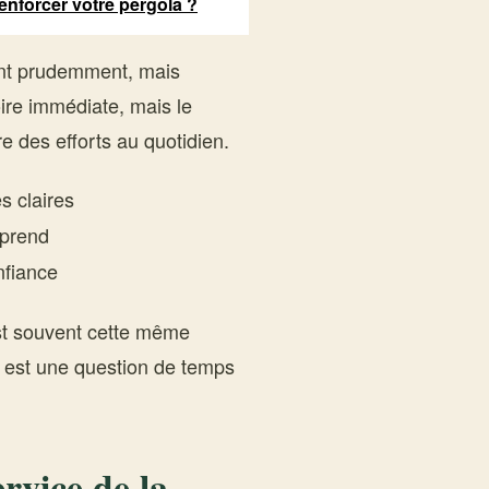
enforcer votre pergola ?
cent prudemment, mais
oire immédiate, mais le
re des efforts au quotidien.
s claires
pprend
nfiance
’est souvent cette même
e est une question de temps
ervice de la