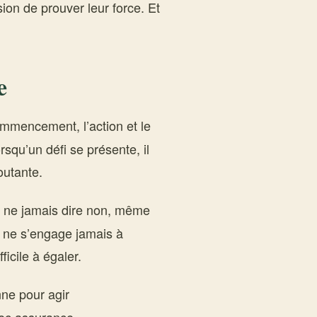
ion de prouver leur force. Et
e
commencement, l’action et le
squ’un défi se présente, il
outante.
à ne jamais dire non, même
il ne s’engage jamais à
ficile à égaler.
nne pour agir