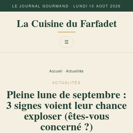
LE JOURNAL GOURMAND · LUNDI 10 AOÛT 2026
La Cuisine du Farfadet
Menu
☰
Accueil
·
Actualités
ACTUALITÉS
Pleine lune de septembre :
3 signes voient leur chance
exploser (êtes-vous
concerné ?)