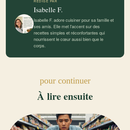
RÉDIGÉ PAR
Isabelle F.
Isabelle F. adore cuisiner pour sa famille et
ses amis. Elle met l'accent sur des
recettes simples et réconfortantes qui
nourrissent le cœur aussi bien que le
corps.
pour continuer
À lire ensuite