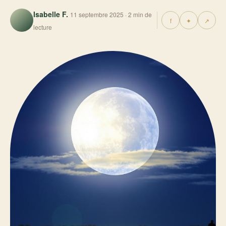
Isabelle F.
11 septembre 2025 · 2 min de
f
✦
↗
lecture