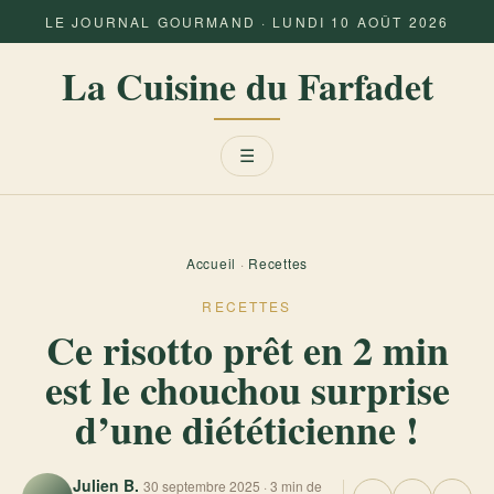
LE JOURNAL GOURMAND · LUNDI 10 AOÛT 2026
La Cuisine du Farfadet
Menu
☰
Accueil
·
Recettes
RECETTES
Ce risotto prêt en 2 min
est le chouchou surprise
d’une diététicienne !
Julien B.
30 septembre 2025 · 3 min de