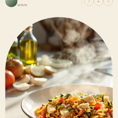
f
✦
↗
lecture