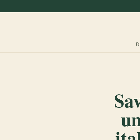
R
Sav
un
ita