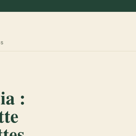
ES
ia :
tte
ttes