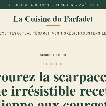
LE JOURNAL GOURMAND · VENDREDI 7 AOÛT 2026
La Cuisine du Farfadet
ECETTES
ACTUALITÉS
ARCHIVES
INGRÉDIENTS
USTENSIL
Accueil
·
Recettes
RECETTES
ourez la scarpacc
e irrésistible rece
lienne aux courge