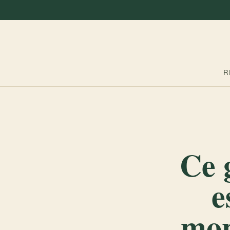
R
Ce 
e
mon