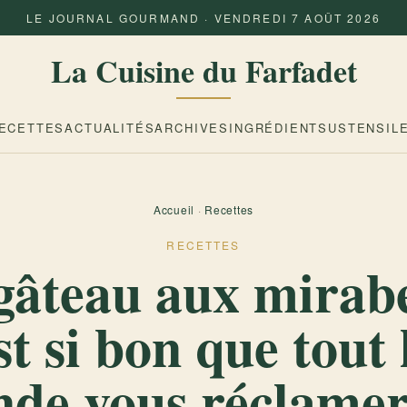
LE JOURNAL GOURMAND · VENDREDI 7 AOÛT 2026
La Cuisine du Farfadet
ECETTES
ACTUALITÉS
ARCHIVES
INGRÉDIENTS
USTENSIL
Accueil
·
Recettes
RECETTES
gâteau aux mirabe
st si bon que tout 
de vous réclamer