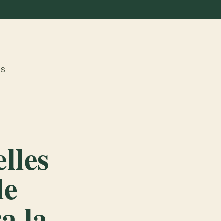
ES
lles
le
a la