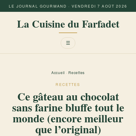
LE JOURNAL GOURMAND · VENDREDI 7 AOÛT 2026
La Cuisine du Farfadet
Menu
☰
Accueil
·
Recettes
RECETTES
Ce gâteau au chocolat
sans farine bluffe tout le
monde (encore meilleur
que l’original)