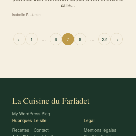
caille…
Isabelle F. · 4 min
Pagination des publications
←
1
…
6
7
8
…
22
→
La Cuisine du Farfadet
My WordPress Blog
Rubriques
Le site
Légal
Recettes
Contact
Mentions légales