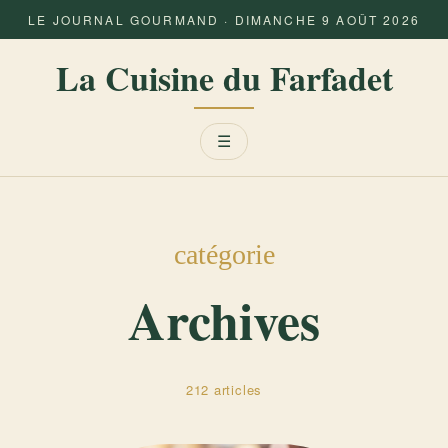
LE JOURNAL GOURMAND · DIMANCHE 9 AOÛT 2026
La Cuisine du Farfadet
Menu
☰
catégorie
Archives
212 articles