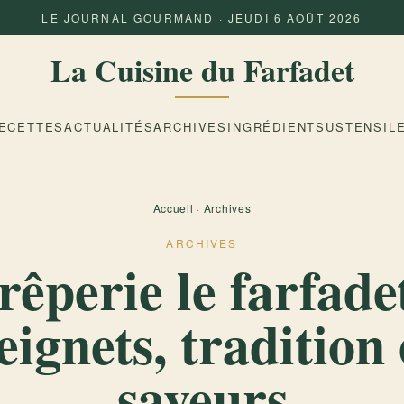
LE JOURNAL GOURMAND · JEUDI 6 AOÛT 2026
La Cuisine du Farfadet
ECETTES
ACTUALITÉS
ARCHIVES
INGRÉDIENTS
USTENSIL
Accueil
·
Archives
ARCHIVES
rêperie le farfadet
eignets, tradition 
saveurs