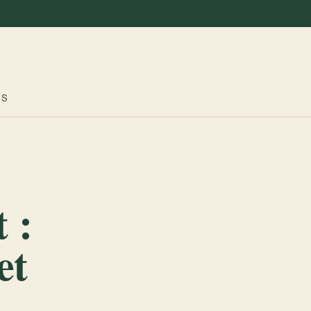
ES
 :
et