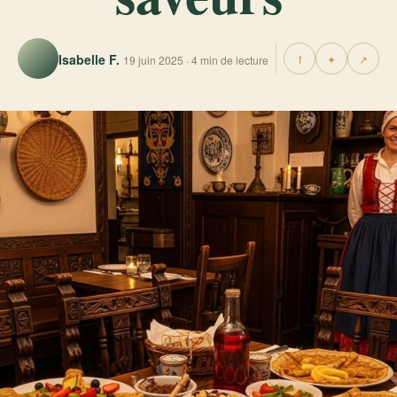
Isabelle F.
f
✦
↗
19 juin 2025 · 4 min de lecture