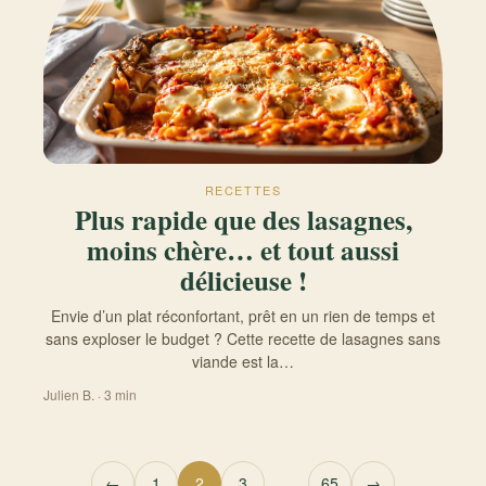
RECETTES
Plus rapide que des lasagnes,
moins chère… et tout aussi
délicieuse !
Envie d’un plat réconfortant, prêt en un rien de temps et
sans exploser le budget ? Cette recette de lasagnes sans
viande est la…
Julien B. · 3 min
Pagination des publications
←
1
2
3
…
65
→