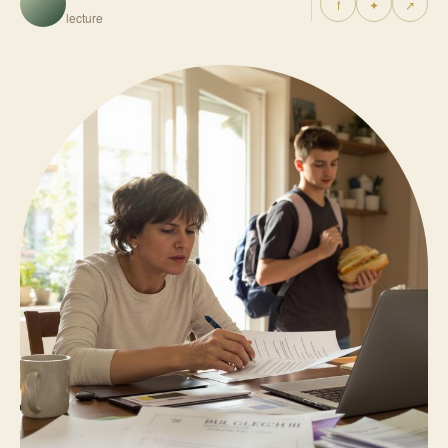
f
✦
↗
lecture