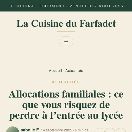
LE JOURNAL GOURMAND · VENDREDI 7 AOÛT 2026
La Cuisine du Farfadet
Menu
☰
Accueil
·
Actualités
ACTUALITÉS
Allocations familiales : ce
que vous risquez de
perdre à l’entrée au lycée
Isabelle F.
14 septembre 2025 · 4 min de