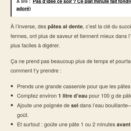
À lire :
Pas d’idée ce soir ? Ce plat minute fait fondr
adoré)
À l’inverse, des
, c’est la clé du suc
pâtes al dente
fermes, ont plus de saveur et tiennent mieux dans l’a
plus faciles à digérer.
Ça ne prend pas beaucoup plus de temps et pourtan
comment t’y prendre :
Prends une grande casserole pour que les pâtes n
Comptez environ
pour 100 g de pât
1 litre d’eau
Ajoute une poignée de
dans l’eau bouillante
sel
goût.
Et surtout : goûte une pâte 1 ou 2 minutes
avant