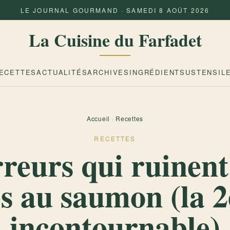
LE JOURNAL GOURMAND · SAMEDI 8 AOÛT 2026
La Cuisine du Farfadet
ECETTES
ACTUALITÉS
ARCHIVES
INGRÉDIENTS
USTENSIL
Accueil
·
Recettes
RECETTES
rreurs qui ruinent
s au saumon (la 2
incontournable)