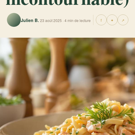
Julien B.
f
✦
↗
23 août 2025 · 4 min de lecture