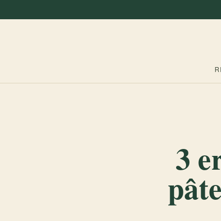
R
3 e
pâte