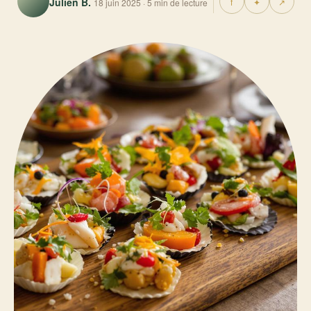
Julien B.
f
✦
↗
18 juin 2025 · 5 min de lecture