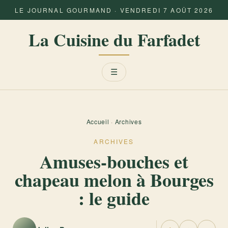
LE JOURNAL GOURMAND · VENDREDI 7 AOÛT 2026
La Cuisine du Farfadet
Menu
☰
Accueil
·
Archives
ARCHIVES
Amuses-bouches et
chapeau melon à Bourges
: le guide