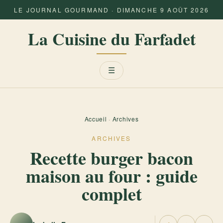
LE JOURNAL GOURMAND · DIMANCHE 9 AOÛT 2026
La Cuisine du Farfadet
Menu
☰
Accueil
·
Archives
ARCHIVES
Recette burger bacon
maison au four : guide
complet