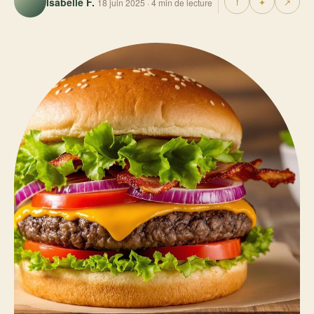
Isabelle F.
f
✦
↗
18 juin 2025 · 4 min de lecture