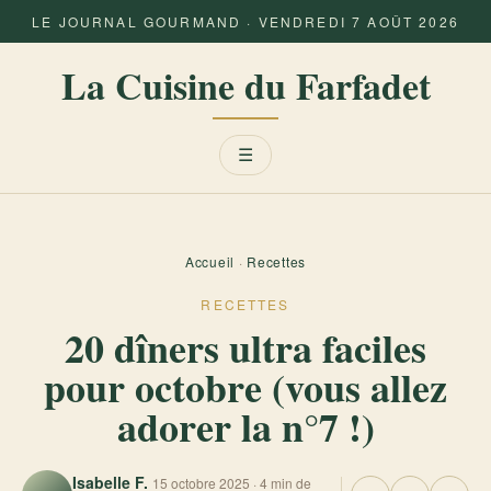
LE JOURNAL GOURMAND · VENDREDI 7 AOÛT 2026
La Cuisine du Farfadet
Menu
☰
Accueil
·
Recettes
RECETTES
20 dîners ultra faciles
pour octobre (vous allez
adorer la n°7 !)
Isabelle F.
15 octobre 2025 · 4 min de