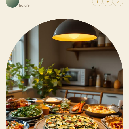
f
✦
↗
lecture