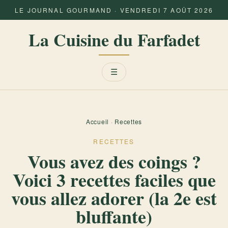
LE JOURNAL GOURMAND · VENDREDI 7 AOÛT 2026
La Cuisine du Farfadet
Menu
☰
Accueil
·
Recettes
RECETTES
Vous avez des coings ?
Voici 3 recettes faciles que
vous allez adorer (la 2e est
bluffante)