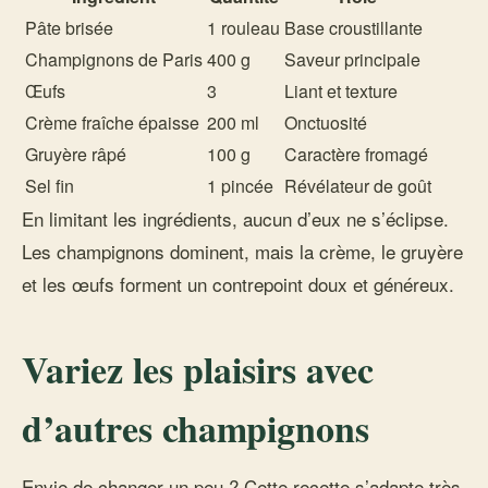
Pâte brisée
1 rouleau
Base croustillante
Champignons de Paris
400 g
Saveur principale
Œufs
3
Liant et texture
Crème fraîche épaisse
200 ml
Onctuosité
Gruyère râpé
100 g
Caractère fromagé
Sel fin
1 pincée
Révélateur de goût
En limitant les ingrédients, aucun d’eux ne s’éclipse.
Les champignons dominent, mais la crème, le gruyère
et les œufs forment un contrepoint doux et généreux.
Variez les plaisirs avec
d’autres champignons
Envie de changer un peu ? Cette recette s’adapte très