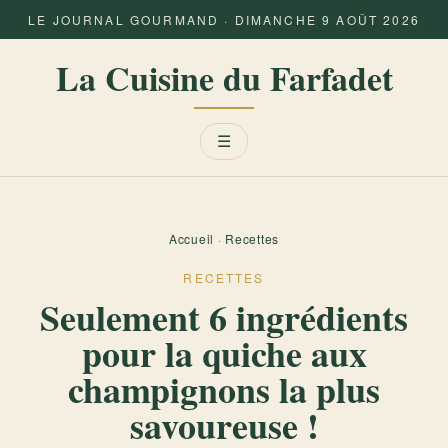
LE JOURNAL GOURMAND · DIMANCHE 9 AOÛT 2026
La Cuisine du Farfadet
Menu
☰
Accueil
·
Recettes
RECETTES
Seulement 6 ingrédients
pour la quiche aux
champignons la plus
savoureuse !