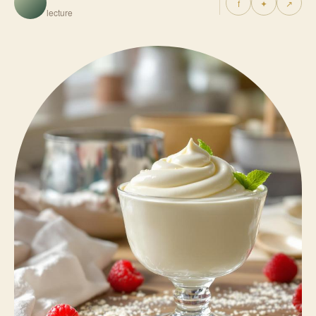
f
✦
↗
lecture