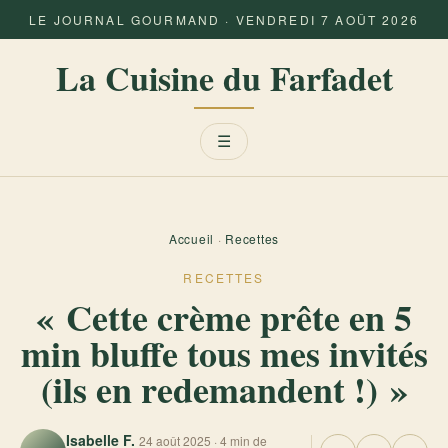
LE JOURNAL GOURMAND · VENDREDI 7 AOÛT 2026
La Cuisine du Farfadet
Menu
☰
Accueil
·
Recettes
RECETTES
« Cette crème prête en 5
min bluffe tous mes invités
(ils en redemandent !) »
Isabelle F.
24 août 2025 · 4 min de