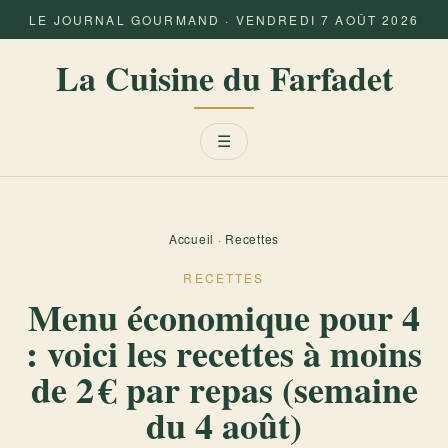
LE JOURNAL GOURMAND · VENDREDI 7 AOÛT 2026
La Cuisine du Farfadet
Menu
☰
Accueil
·
Recettes
RECETTES
Menu économique pour 4
: voici les recettes à moins
de 2 € par repas (semaine
du 4 août)