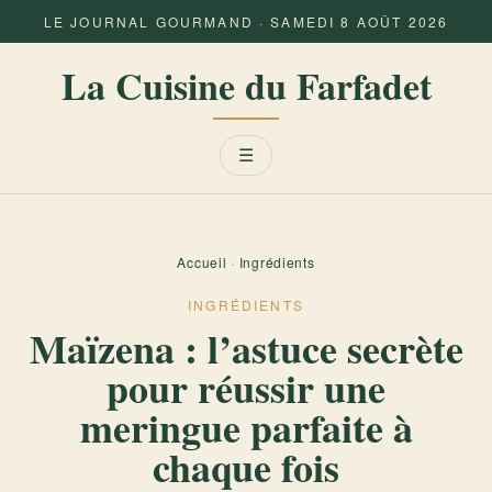
LE JOURNAL GOURMAND · SAMEDI 8 AOÛT 2026
La Cuisine du Farfadet
Menu
☰
Accueil
·
Ingrédients
INGRÉDIENTS
Maïzena : l’astuce secrète
pour réussir une
meringue parfaite à
chaque fois