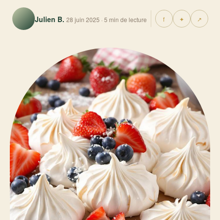
Julien B.
f
✦
↗
28 juin 2025 · 5 min de lecture