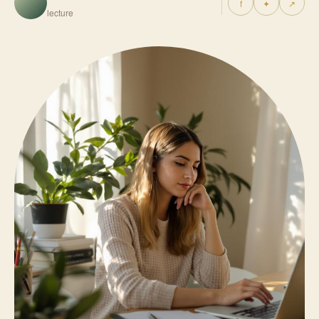
f
✦
↗
lecture