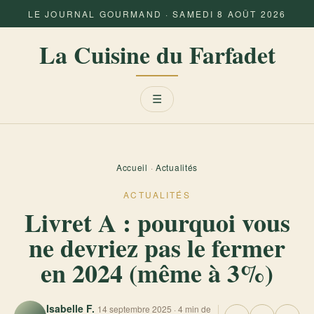
LE JOURNAL GOURMAND · SAMEDI 8 AOÛT 2026
La Cuisine du Farfadet
Menu
☰
Accueil
·
Actualités
ACTUALITÉS
Livret A : pourquoi vous
ne devriez pas le fermer
en 2024 (même à 3%)
Isabelle F.
14 septembre 2025 · 4 min de