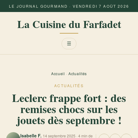
LE JOURNAL GOURMAND · VENDREDI 7 AOÛT 2026
La Cuisine du Farfadet
Menu
☰
Accueil
·
Actualités
ACTUALITÉS
Leclerc frappe fort : des
remises chocs sur les
jouets dès septembre !
Isabelle F.
14 septembre 2025 · 4 min de