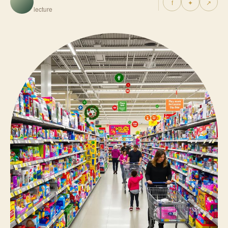
f
✦
↗
lecture